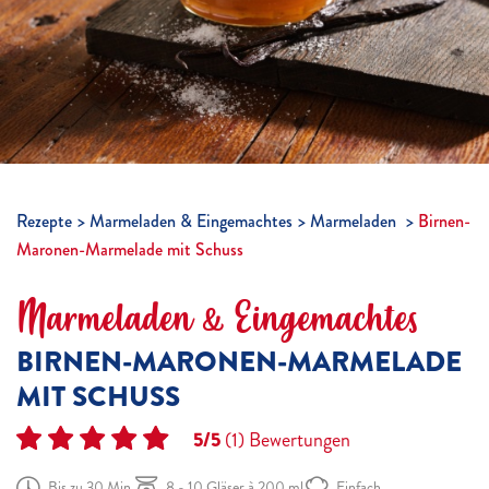
Rezepte
Marmeladen & Eingemachtes
Marmeladen
Birnen-
Maronen-Marmelade mit Schuss
Marmeladen & Eingemachtes
BIRNEN-MARONEN-MARMELADE
MIT SCHUSS
5/5
(1)
Bewertungen
Bis zu 30 Min.
8 - 10 Gläser à 200 ml
Einfach