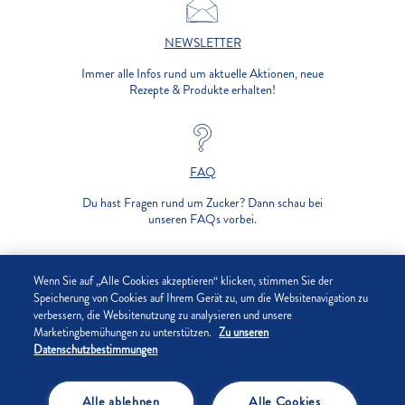
NEWSLETTER
Immer alle Infos rund um aktuelle Aktionen, neue
Rezepte & Produkte erhalten!
FAQ
Du hast Fragen rund um Zucker? Dann schau bei
unseren FAQs vorbei.
UNTERNEHMEN
Wenn Sie auf „Alle Cookies akzeptieren“ klicken, stimmen Sie der
Speicherung von Cookies auf Ihrem Gerät zu, um die Websitenavigation zu
verbessern, die Websitenutzung zu analysieren und unsere
DATENSCHUTZ
Marketingbemühungen zu unterstützen.
Zu unseren
Datenschutzbestimmungen
IMPRESSUM
Alle ablehnen
Alle Cookies
COOKIE-EINSTELLUNGEN