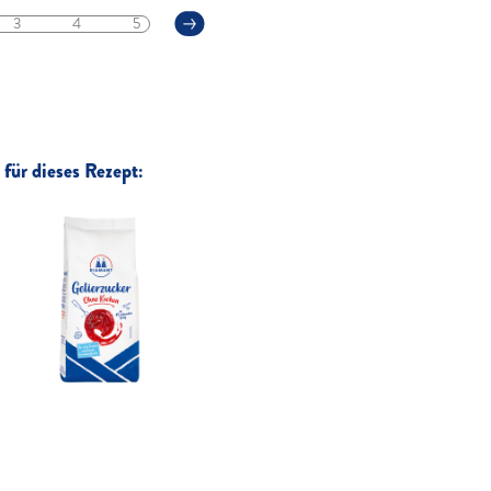
3
4
5
für dieses Rezept: