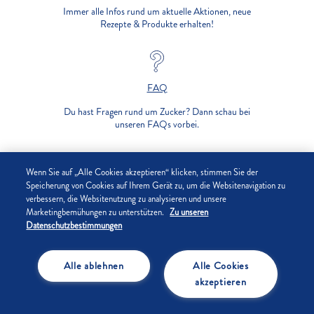
Immer alle Infos rund um aktuelle Aktionen, neue
Rezepte & Produkte erhalten!
FAQ
Du hast Fragen rund um Zucker? Dann schau bei
unseren FAQs vorbei.
UNTERNEHMEN
Wenn Sie auf „Alle Cookies akzeptieren“ klicken, stimmen Sie der
Speicherung von Cookies auf Ihrem Gerät zu, um die Websitenavigation zu
verbessern, die Websitenutzung zu analysieren und unsere
DATENSCHUTZ
Marketingbemühungen zu unterstützen.
Zu unseren
Datenschutzbestimmungen
IMPRESSUM
Alle ablehnen
Alle Cookies
COOKIE-EINSTELLUNGEN
akzeptieren