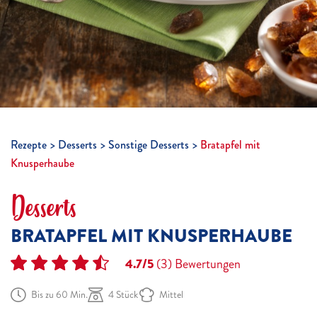
Rezepte
Desserts
Sonstige Desserts
Bratapfel mit
Knusperhaube
Desserts
BRATAPFEL MIT KNUSPERHAUBE
4.7/5
(3)
Bewertungen
Bis zu 60 Min.
4 Stück
Mittel