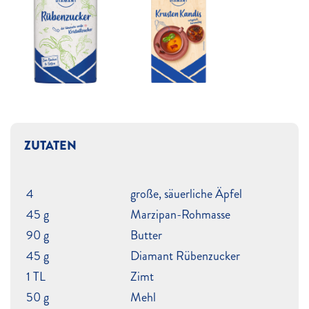
ZUTATEN
4
große, säuerliche Äpfel
45 g
Marzipan-Rohmasse
90 g
Butter
45 g
Diamant Rübenzucker
1 TL
Zimt
50 g
Mehl