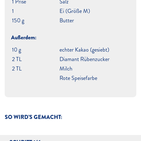
1 Prise
Salz
1
Ei (Größe M)
150 g
Butter
Außerdem:
10 g
echter Kakao (gesiebt)
2 TL
Diamant Rübenzucker
2 TL
Milch
Rote Speisefarbe
SO WIRD'S GEMACHT: