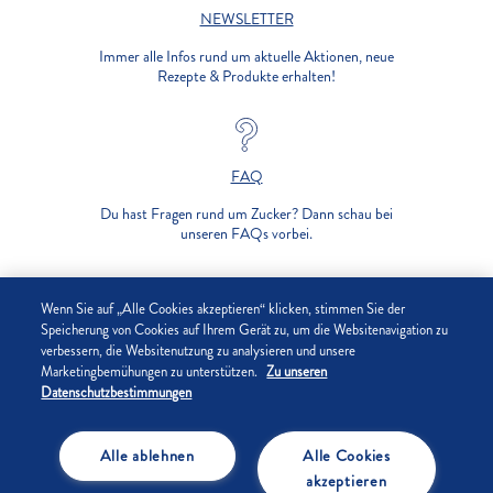
NEWSLETTER
Immer alle Infos rund um aktuelle Aktionen, neue
Rezepte & Produkte erhalten!
FAQ
Du hast Fragen rund um Zucker? Dann schau bei
unseren FAQs vorbei.
UNTERNEHMEN
Wenn Sie auf „Alle Cookies akzeptieren“ klicken, stimmen Sie der
Speicherung von Cookies auf Ihrem Gerät zu, um die Websitenavigation zu
verbessern, die Websitenutzung zu analysieren und unsere
DATENSCHUTZ
Marketingbemühungen zu unterstützen.
Zu unseren
Datenschutzbestimmungen
IMPRESSUM
Alle ablehnen
Alle Cookies
COOKIE-EINSTELLUNGEN
akzeptieren