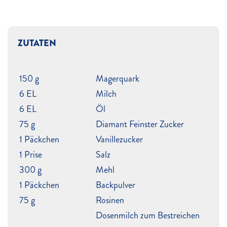
ZUTATEN
150 g
Magerquark
6 EL
Milch
6 EL
Öl
75 g
Diamant Feinster Zucker
1 Päckchen
Vanillezucker
1 Prise
Salz
300 g
Mehl
1 Päckchen
Backpulver
75 g
Rosinen
Dosenmilch zum Bestreichen