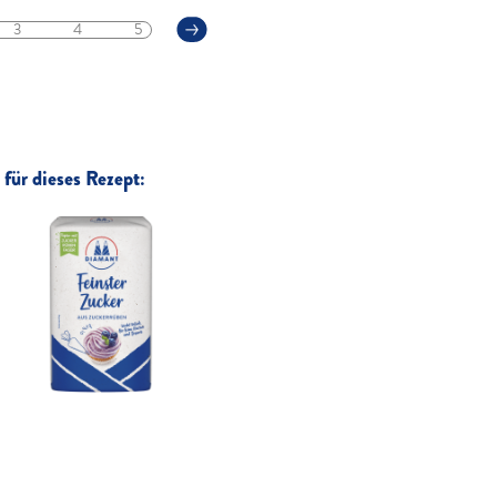
3
4
5
für dieses Rezept: