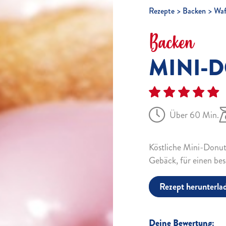
Rezepte
Backen
Waf
Backen
MINI-
Über 60 Min.
Köstliche Mini-Donut
Gebäck, für einen be
Rezept herunterla
Deine Bewertung: