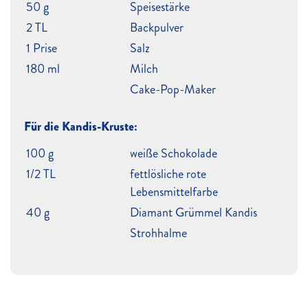
50 g
Speisestärke
2 TL
Backpulver
1 Prise
Salz
180 ml
Milch
Cake-Pop-Maker
Für die Kandis-Kruste:
100 g
weiße Schokolade
1/2 TL
fettlösliche rote
Lebensmittelfarbe
40 g
Diamant Grümmel Kandis
Strohhalme