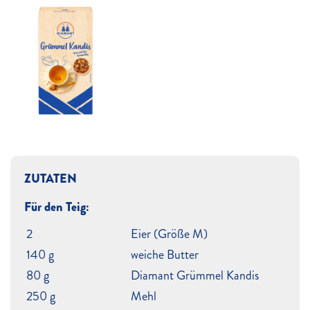
ZUTATEN
Für den Teig:
2
Eier (Größe M)
140 g
weiche Butter
80 g
Diamant Grümmel Kandis
250 g
Mehl