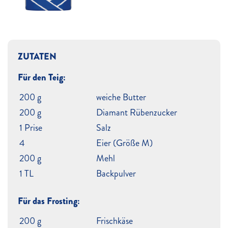
ZUTATEN
Für den Teig:
200 g
weiche Butter
200 g
Diamant Rübenzucker
1 Prise
Salz
4
Eier (Größe M)
200 g
Mehl
1 TL
Backpulver
Für das Frosting:
200 g
Frischkäse