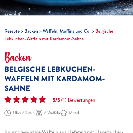
Rezepte
Backen
Waffeln, Muffins und Co.
Belgische
Lebkuchen-Waffeln mit Kardamom-Sahne
Backen
BELGISCHE LEBKUCHEN-
WAFFELN MIT KARDAMOM-
SAHNE
5/5
(1)
Bewertungen
Über 60 Min.
6 Waffeln
Mittel
Knusprig-würzige Waffeln aus Hefeteig mit Hagelzucker-