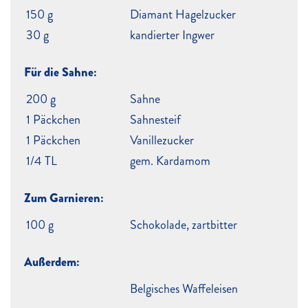
150 g
Diamant Hagelzucker
30 g
kandierter Ingwer
Für die Sahne:
200 g
Sahne
1 Päckchen
Sahnesteif
1 Päckchen
Vanillezucker
1/4 TL
gem. Kardamom
Zum Garnieren:
100 g
Schokolade, zartbitter
Außerdem:
Belgisches Waffeleisen