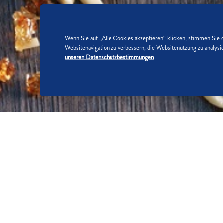
Wenn Sie auf „Alle Cookies akzeptieren“ klicken, stimmen Sie 
Websitenavigation zu verbessern, die Websitenutzung zu analy
unseren Datenschutzbestimmungen
SO WIRD'S GEMACHT:
SCHRITT 1/5
Bio-Orange heiß abwaschen, abtroc
trennen, Eiweiß steif schlagen. But