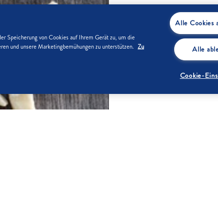
Alle Cookies 
der Speicherung von Cookies auf Ihrem Gerät zu, um die
sieren und unsere Marketingbemühungen zu unterstützen.
Zu
Alle ab
Cookie-Eins
ZUTATEN
knen und Schale abreiben. Eier
1
ter gut schaumig rühren, nach
4