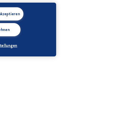
akzeptieren
lehnen
tellungen
Bio-Orange
Eier (Größe M)