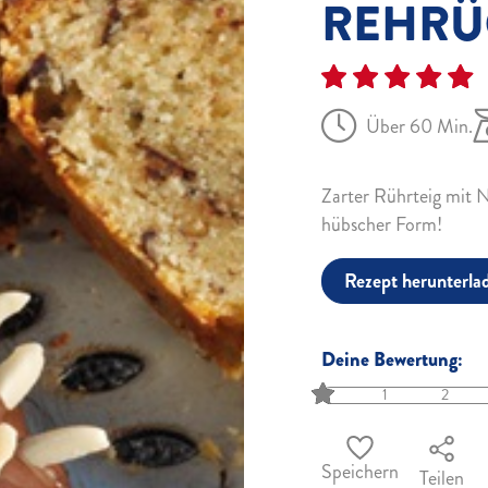
REHRÜ
Über 60 Min.
Zarter Rührteig mit
hübscher Form!
Rezept herunterla
Deine Bewertung:
1
2
Speichern
Teilen