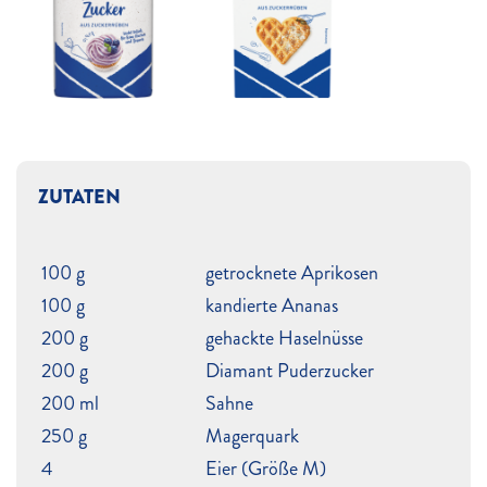
ZUTATEN
100 g
getrocknete Aprikosen
100 g
kandierte Ananas
200 g
gehackte Haselnüsse
200 g
Diamant Puderzucker
200 ml
Sahne
250 g
Magerquark
4
Eier (Größe M)