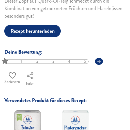
Dieser Zopf aus Quark-Öl-Teig schmeckt durch die
Kombination von getrockneten Früchten und Haselnüssen
besonders gut!
Rezept herunterladen
Deine Bewertung:
1
2
3
4
5
Speichern
Teilen
Verwendetes Produkt für dieses Rezept: