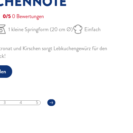
CHENNOTE
0/5
0
Bewertungen
1 kleine Springform (20 cm Ø)
Einfach
tronat und Kirschen sorgt Lebkuchengewürz für den
ck!
den
3
4
5