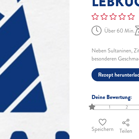
LEBKU
Über 60 Min.
Neben Sultaninen, Zi
besonderen Geschma
Rezept herunterla
Deine Bewertung:
1
2
Speichern
Teilen