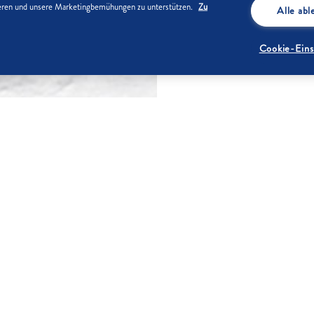
sieren und unsere Marketingbemühungen zu unterstützen.
Zu
Alle ab
Cookie-Eins
ZUTATEN
nach braunen Zucker zugeben,
75 g
Backpulver.
100 g
1 Prise
2