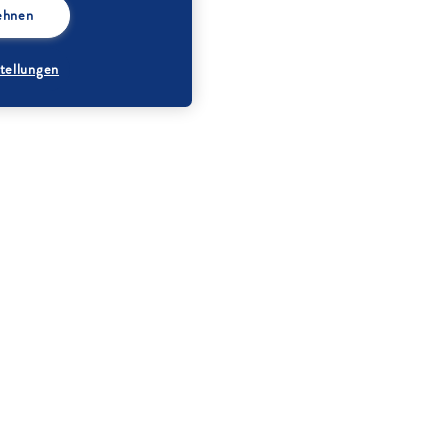
lehnen
tellungen
Butter
Diamant Brauner
Zucker
Salz
Eier