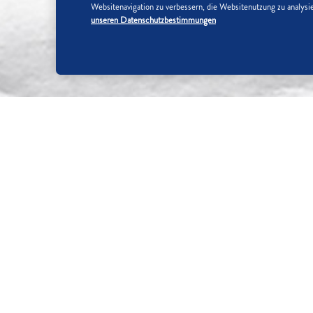
Websitenavigation zu verbessern, die Websitenutzung zu analy
unseren Datenschutzbestimmungen
SO WIRD'S GEMACHT:
SCHRITT 1/5
Butter schaumig rühren, nach und 
dann Salz, Eier, Gewürz, Mehl und 
SCHRITT 2/5