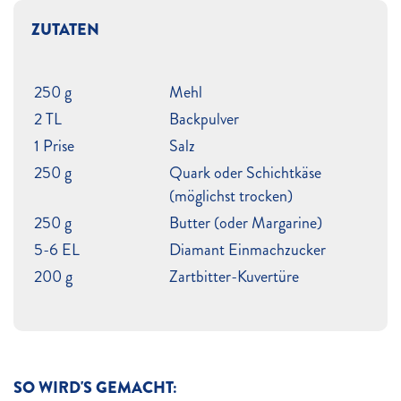
ZUTATEN
250 g
Mehl
2 TL
Backpulver
1 Prise
Salz
250 g
Quark oder Schichtkäse
(möglichst trocken)
250 g
Butter (oder Margarine)
5-6 EL
Diamant Einmachzucker
200 g
Zartbitter-Kuvertüre
SO WIRD'S GEMACHT: