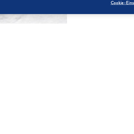
Cookie-Eins
ZUTATEN
ch Diamant Feinster Zucker,
3
heben.
250 g
250 g
1
40
uf Oblaten setzen, mit Abstand