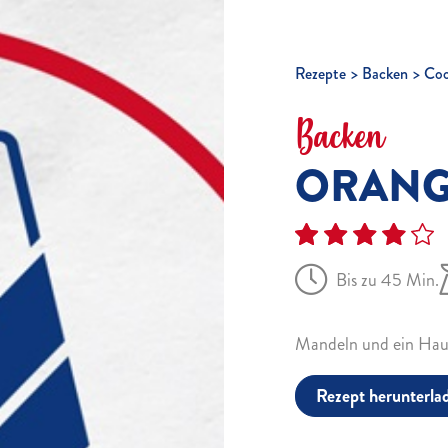
Rezepte
Backen
Coo
Backen
ORAN
Bis zu 45 Min.
Mandeln und ein Hauc
Rezept herunterla