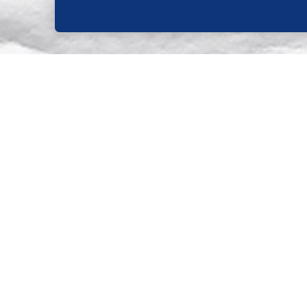
SO WIRD'S GEMACHT:
SCHRITT 1/3
Eiweiß steif schlagen. Nach und na
Mandeln und Orangenschale unter
SCHRITT 2/3
Mit 2 Teelöffeln kleine Häufchen a