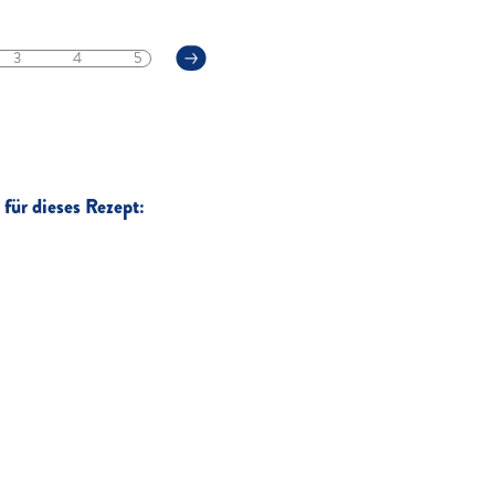
3
4
5
für dieses Rezept: