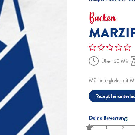
Backen
MARZI
Über 60 Min.
Mürbeteigkeks mit Ma
Rezept herunterla
Deine Bewertung:
1
2