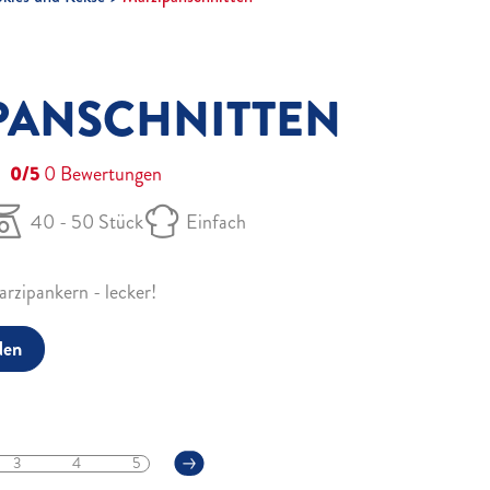
PANSCHNITTEN
0/5
0
Bewertungen
40 - 50 Stück
Einfach
rzipankern - lecker!
den
3
4
5