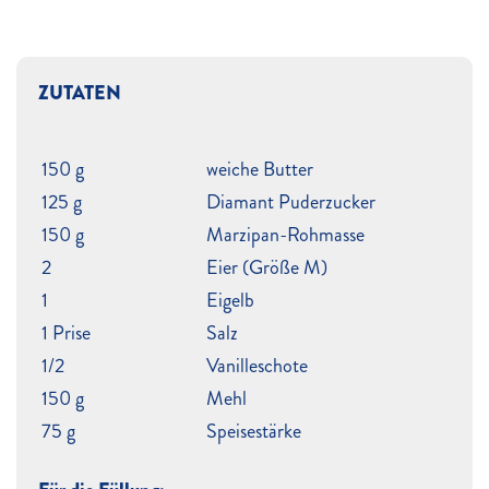
ZUTATEN
150 g
weiche Butter
125 g
Diamant Puderzucker
150 g
Marzipan-Rohmasse
2
Eier (Größe M)
1
Eigelb
1 Prise
Salz
1/2
Vanilleschote
150 g
Mehl
75 g
Speisestärke