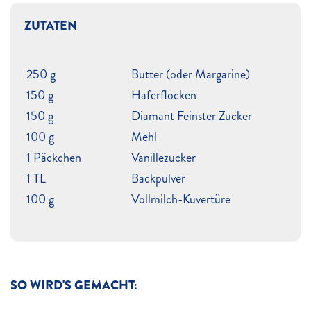
ZUTATEN
250 g
Butter (oder Margarine)
150 g
Haferflocken
150 g
Diamant Feinster Zucker
100 g
Mehl
1 Päckchen
Vanillezucker
1 TL
Backpulver
100 g
Vollmilch-Kuvertüre
SO WIRD'S GEMACHT: