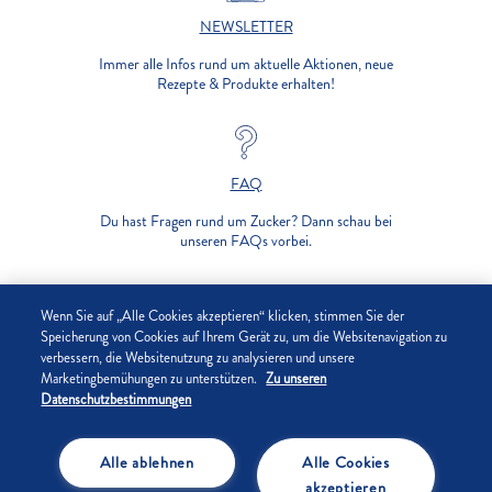
NEWSLETTER
Immer alle Infos rund um aktuelle Aktionen, neue
Rezepte & Produkte erhalten!
FAQ
Du hast Fragen rund um Zucker? Dann schau bei
unseren FAQs vorbei.
UNTERNEHMEN
Wenn Sie auf „Alle Cookies akzeptieren“ klicken, stimmen Sie der
Speicherung von Cookies auf Ihrem Gerät zu, um die Websitenavigation zu
verbessern, die Websitenutzung zu analysieren und unsere
DATENSCHUTZ
Marketingbemühungen zu unterstützen.
Zu unseren
Datenschutzbestimmungen
IMPRESSUM
Alle ablehnen
Alle Cookies
COOKIE-EINSTELLUNGEN
akzeptieren