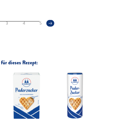
3
4
5
für dieses Rezept: