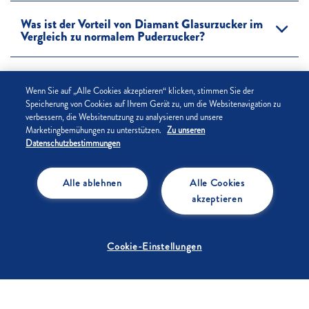
Was ist der Vorteil von Diamant Glasurzucker im
Vergleich zu normalem Puderzucker?
Wie wird Diamant Hagelzucker hergestellt?
Wenn Sie auf „Alle Cookies akzeptieren“ klicken, stimmen Sie der
Speicherung von Cookies auf Ihrem Gerät zu, um die Websitenavigation zu
verbessern, die Websitenutzung zu analysieren und unsere
Wie wird der Kölner Zuckerhut hergestellt? Wieso
Marketingbemühungen zu unterstützen.
Zu unseren
hat er diese besondere Form?
Datenschutzbestimmungen
Wie wird Diamant Würfelzucker hergestellt?
Alle ablehnen
Alle Cookies
akzeptieren
Der Würfelzucker ist doch eigentlich gar kein
Würfel, sondern ein „Quaderzucker“, oder?
Cookie-Einstellungen
Gibt es Diamant Zierschnee noch?