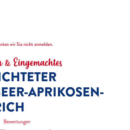
nnten wir Sie nicht anmelden.
 & Eingemachtes
ICHTETER
EER-APRIKOSEN-
RICH
Bewertungen