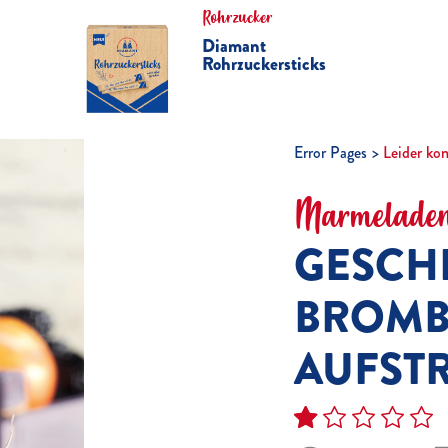
Rohrzucker
Diamant
Rohrzuckersticks
Error Pages
Leider ko
Marmeladen
GESCH
BROMB
AUFST