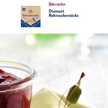
Rohrzucker
Diamant
Rohrzuckersticks
Error Pages
Leider ko
Marmeladen
MARME
SAUER
Bis zu 30 Min.