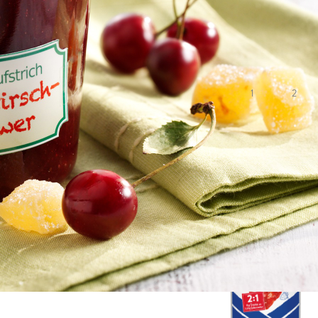
Die Kirschen werden 
Delikatesse!
Deine Bewertung:
1
2
Speichern
Teilen
Verwendetes Produkt 