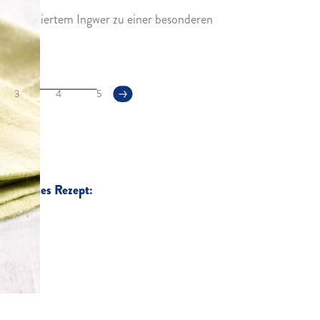
mit kandiertem Ingwer zu einer besonderen
3
4
5
für dieses Rezept: