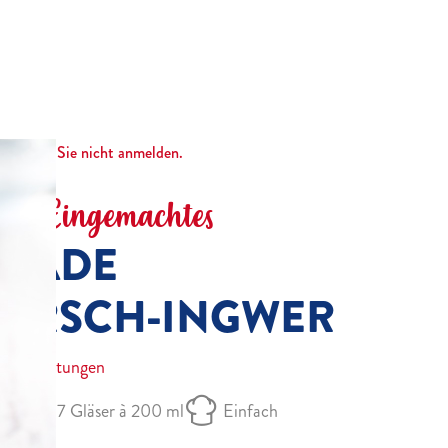
nnten wir Sie nicht anmelden.
 & Eingemachtes
LADE
KIRSCH-INGWER
Bewertungen
6 - 7 Gläser à 200 ml
Einfach