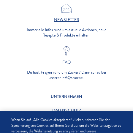
NEWSLETTER
Immer alle Infos rund um aktuelle Aktionen, neue
Rezepte & Produkte erhalten!
FAQ
Du hast Fragen rund um Zucker? Dann schau bei
unseren FAQs vorbei.
UNTERNEHMEN
DATENSCHUTZ
Wenn Sie auf „Alle Cookies akzeptieren“ klicken, stimmen Sie der
IMPRESSUM
Speicherung von Cookies auf Ihrem Gerät zu, um die Websitenavigation zu
verbessern, die Websitenutzung zu analysieren und unsere