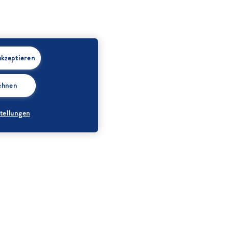
akzeptieren
lehnen
tellungen
lchreis: