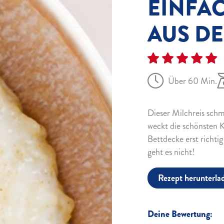
EINFA
AUS DE
Über 60 Min.
Dieser Milchreis schm
weckt die schönsten K
Bettdecke erst richtig
geht es nicht!
Rezept herunterla
Deine Bewertung: