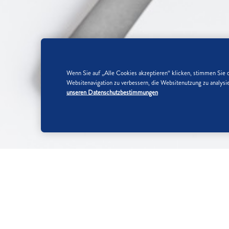
Wenn Sie auf „Alle Cookies akzeptieren“ klicken, stimmen Sie 
Websitenavigation zu verbessern, die Websitenutzung zu analy
unseren Datenschutzbestimmungen
SO WIRD'S GEMACHT:
SCHRITT 1/6