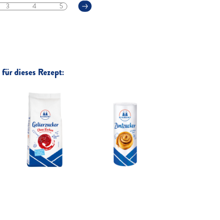
3
4
5
für dieses Rezept: