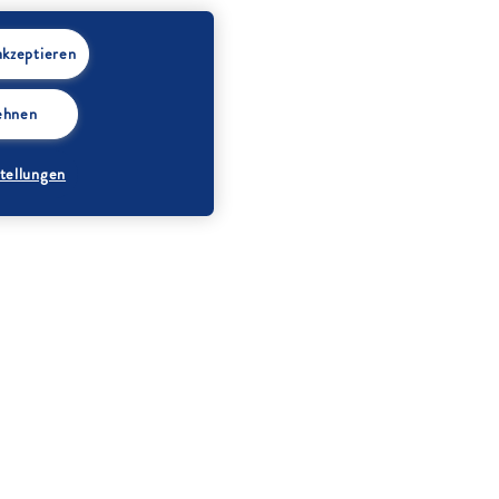
akzeptieren
lehnen
tellungen
Banane (geschält
gewogen)