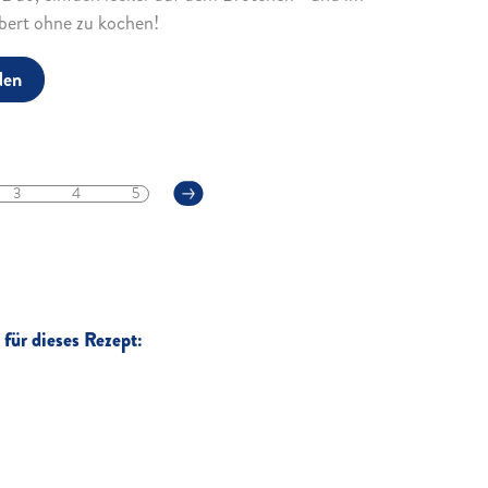
ert ohne zu kochen!
den
3
4
5
für dieses Rezept: