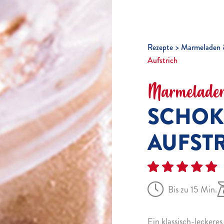
Rezepte
Marmeladen 
Aufstrich
Marmeladen
SCHOK
AUFST
Bis zu 15 Min.
Ein klassisch-leckere