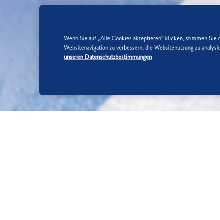
Wenn Sie auf „Alle Cookies akzeptieren“ klicken, stimmen Sie 
Websitenavigation zu verbessern, die Websitenutzung zu analy
unseren Datenschutzbestimmungen
SO WIRD'S GEMACHT:
SCHRITT 1/4
Bananen schälen, 150 g abwiegen un
Zusammen mit Bananennektar in ei