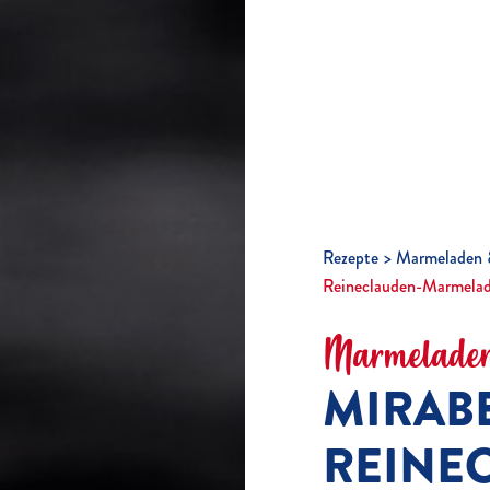
Rezepte
Marmeladen 
Reineclauden-Marmelad
Marmeladen
MIRAB
REINE