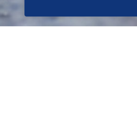
SO WIRD'S GEMACHT:
SCHRITT 1/5
Zitronensaft auspressen. Früchte wa
SCHRITT 2/5
Insgesamt Fruchtpüree 1 kg abwiege
Diamant Gelierzucker 1:1 in einem