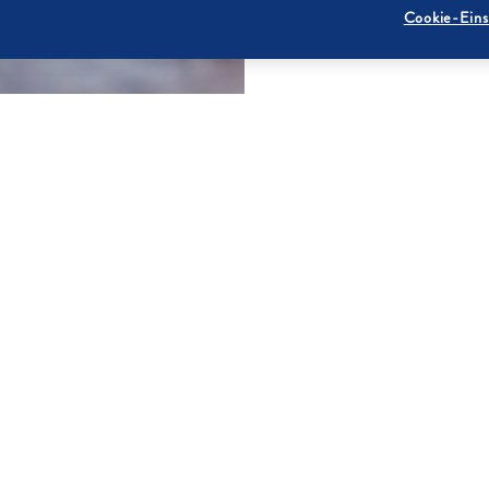
Cookie-Eins
ZUTATEN
schen, entsteinen und pürieren.
1
500 g
500 g
n, mit Zitronensaft und
1 kg
 großen Topf mischen und unter