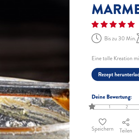
MARME
Bis zu 30 Min.
Eine tolle Kreation 
Rezept herunterla
Deine Bewertung:
1
2
Speichern
Teilen