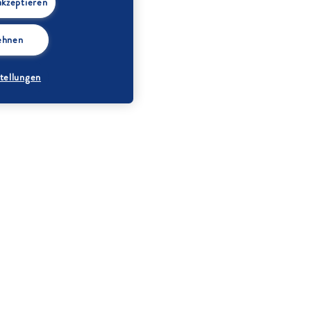
akzeptieren
lehnen
tellungen
schwarze
Johannisbeeren
(geputzt gewogen)
Rosenwasser