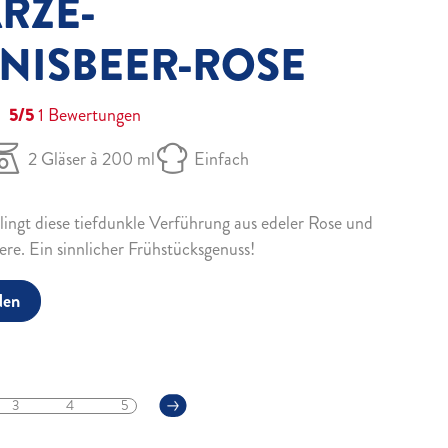
RZE-
NISBEER-ROSE
5/5
1
Bewertungen
2 Gläser à 200 ml
Einfach
ingt diese tiefdunkle Verführung aus edeler Rose und
ere. Ein sinnlicher Frühstücksgenuss!
den
3
4
5