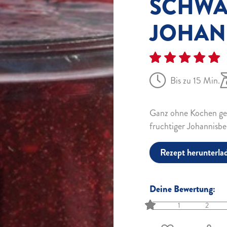
SCHWA
JOHAN
Bis zu 15 Min.
Ganz ohne Kochen gel
fruchtiger Johannisbe
Rezept herunterla
Deine Bewertung:
1
2