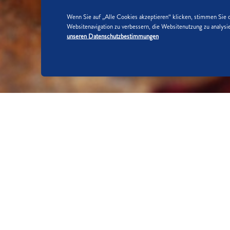
Wenn Sie auf „Alle Cookies akzeptieren“ klicken, stimmen Sie 
Websitenavigation zu verbessern, die Websitenutzung zu analy
unseren Datenschutzbestimmungen
SO WIRD'S GEMACHT:
SCHRITT 1/5
Johannisbeeren waschen, putzen u
mit Rosenwasser in ein hohes Gefäß