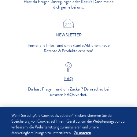
Hast du Fragen, Anregungen oder Kritik? Dann melde
dich gerne bei uns.
NEWSLETTER
Immer alle Infos rund um aktuelle Aktionen, neue
Rezepte & Produkte erhalten!
FAQ
Du hast Fragen rund um Zucker? Dann schau bei
unseren FAQs vorbei.
UNTERNEHMEN
Wenn Sie auf „Alle Cookies akzeptieren“ klicken, stimmen Sie der
Speicherung von Cookies auf Ihrem Gerät zu, um die Websitenavigation zu
verbessern, die Websitenutzung zu analysieren und unsere
DATENSCHUTZ
Marketingbemühungen zu unterstützen.
Zu unseren