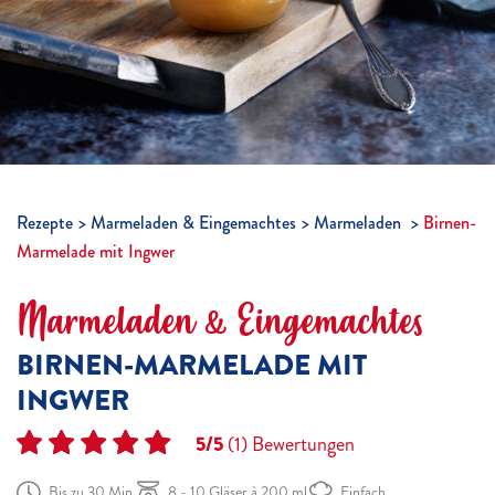
Rezepte
Marmeladen & Eingemachtes
Marmeladen
Birnen-
Marmelade mit Ingwer
Marmeladen & Eingemachtes
BIRNEN-MARMELADE MIT
INGWER
5/5
(1)
Bewertungen
Bis zu 30 Min.
8 - 10 Gläser à 200 ml
Einfach