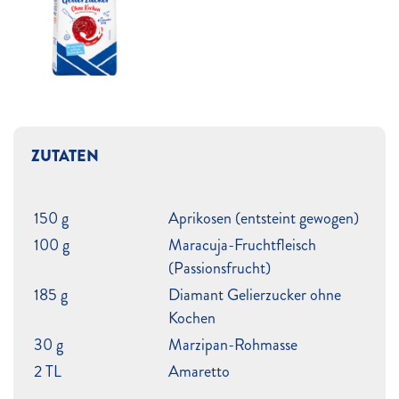
ZUTATEN
150 g
Aprikosen (entsteint gewogen)
100 g
Maracuja-Fruchtfleisch
(Passionsfrucht)
185 g
Diamant Gelierzucker ohne
Kochen
30 g
Marzipan-Rohmasse
2 TL
Amaretto