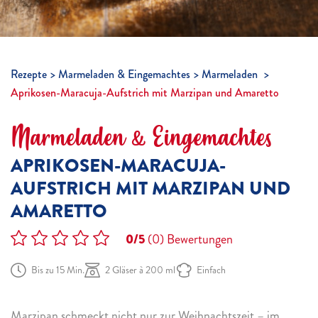
Rezepte
Marmeladen & Eingemachtes
Marmeladen
Aprikosen-Maracuja-Aufstrich mit Marzipan und Amaretto
Marmeladen & Eingemachtes
APRIKOSEN-MARACUJA-
AUFSTRICH MIT MARZIPAN UND
AMARETTO
0/5
(0)
Bewertungen
Bis zu 15 Min.
2 Gläser à 200 ml
Einfach
Marzipan schmeckt nicht nur zur Weihnachtszeit – im