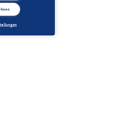
lehnen
tellungen
Aprikosen (entsteint
gewogen)
Orangenlikör (z.B.
Cointreau)