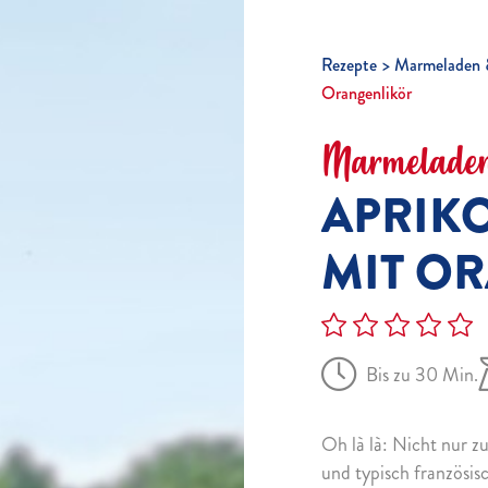
Rezepte
Marmeladen 
Orangenlikör
Marmeladen
APRIK
MIT O
Bis zu 30 Min.
Oh là là: Nicht nur z
und typisch französis