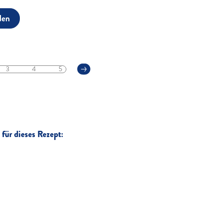
den
3
4
5
für dieses Rezept: