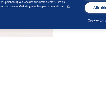
der Speicherung von Cookies auf Ihrem Gerät zu, um die
sieren und unsere Marketingbemühungen zu unterstützen.
Zu
Alle ab
Cookie-Eins
ZUTATEN
 kg abwiegen, gut zerkleinern
1 kg
6-8 EL