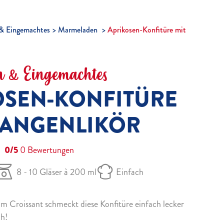
& Eingemachtes
Marmeladen
Aprikosen-Konfitüre mit
 & Eingemachtes
OSEN-KONFITÜRE
RANGENLIKÖR
0/5
0
Bewertungen
8 - 10 Gläser à 200 ml
Einfach
um Croissant schmeckt diese Konfitüre einfach lecker
ch!