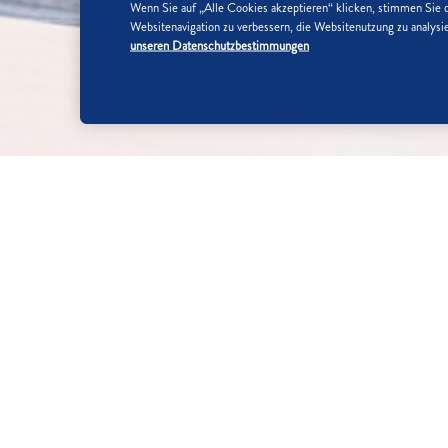
Wenn Sie auf „Alle Cookies akzeptieren“ klicken, stimmen Sie 
Websitenavigation zu verbessern, die Websitenutzung zu analy
unseren Datenschutzbestimmungen
SO WIRD'S GEMACHT:
SCHRITT 1/4
Aprikosen waschen und entsteinen. 1
oder pürieren.
SCHRITT 2/4