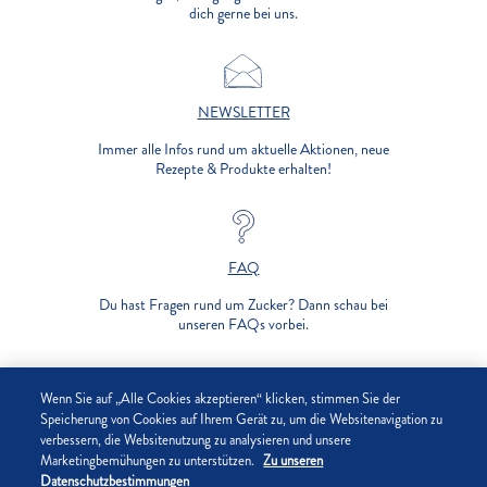
dich gerne bei uns.
NEWSLETTER
Immer alle Infos rund um aktuelle Aktionen, neue
Rezepte & Produkte erhalten!
FAQ
Du hast Fragen rund um Zucker? Dann schau bei
unseren FAQs vorbei.
UNTERNEHMEN
Wenn Sie auf „Alle Cookies akzeptieren“ klicken, stimmen Sie der
Speicherung von Cookies auf Ihrem Gerät zu, um die Websitenavigation zu
verbessern, die Websitenutzung zu analysieren und unsere
DATENSCHUTZ
Marketingbemühungen zu unterstützen.
Zu unseren
Datenschutzbestimmungen