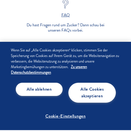
FAQ
Du hast Fragen rund um Zucker? Dann schau bei
unseren FAQs vorbei.
UNTERNEHMEN
Wenn Sie auf „Alle Cookies akzeptieren“ klicken, stimmen Sie der
Speicherung von Cookies auf Ihrem Gerät zu, um die Websitenavigation zu
verbessern, die Websitenutzung zu analysieren und unsere
DATENSCHUTZ
Marketingbemühungen zu unterstützen.
Zu unseren
Datenschutzbestimmungen
IMPRESSUM
Alle ablehnen
Alle Cookies
COOKIE-EINSTELLUNGEN
akzeptieren
Cookie-Einstellungen