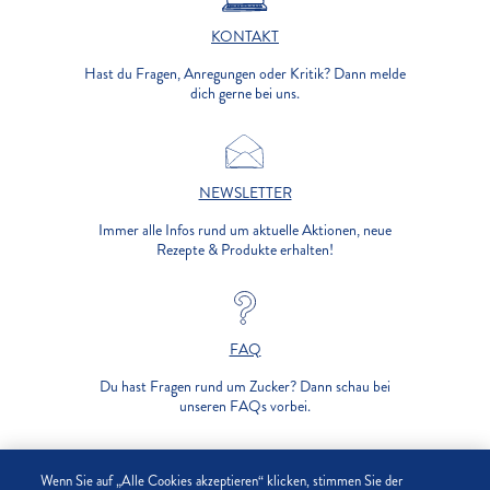
KONTAKT
Hast du Fragen, Anregungen oder Kritik? Dann melde
dich gerne bei uns.
NEWSLETTER
Immer alle Infos rund um aktuelle Aktionen, neue
Rezepte & Produkte erhalten!
FAQ
Du hast Fragen rund um Zucker? Dann schau bei
unseren FAQs vorbei.
UNTERNEHMEN
Wenn Sie auf „Alle Cookies akzeptieren“ klicken, stimmen Sie der