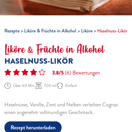
Rezepte
Liköre & Früchte in Alkohol
Liköre
Haselnuss-Likör
Liköre & Früchte in Alkohol
HASELNUSS-LIKÖR
3.8/5
(6)
Bewertungen
Über 60 Min.
700 ml
Einfach
Haselnüsse, Vanille, Zimt und Nelken verleihen Cognac
einen angenehm vollmundigen Geschmack.
Rezept herunterladen