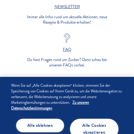
NEWSLETTER
Immer alle Infos rund um aktuelle Aktionen, neue
Rezepte & Produkte erhalten!
FAQ
Du hast Fragen rund um Zucker? Dann schau bei
unseren FAQs vorbei.
UNTERNEHMEN
Wenn Sie auf „Alle Cookies akzeptieren“ klicken, stimmen Sie der
Speicherung von Cookies auf Ihrem Gerät zu, um die Websitenavigation zu
verbessern, die Websitenutzung zu analysieren und unsere
DATENSCHUTZ
Marketingbemühungen zu unterstützen.
Zu unseren
Datenschutzbestimmungen
IMPRESSUM
Alle ablehnen
Alle Cookies
COOKIE-EINSTELLUNGEN
akzeptieren