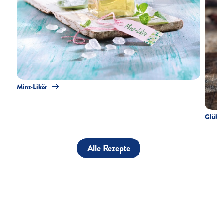
Minz-Likör
Glü
Alle Rezepte