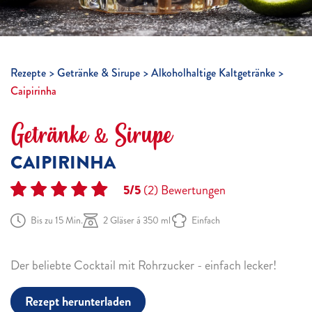
Rezepte
Getränke & Sirupe
Alkoholhaltige Kaltgetränke
Caipirinha
Getränke & Sirupe
CAIPIRINHA
5/5
(2)
Bewertungen
Bis zu 15 Min.
2 Gläser á 350 ml
Einfach
Der beliebte Cocktail mit Rohrzucker - einfach lecker!
Rezept herunterladen