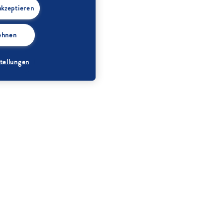
akzeptieren
lehnen
tellungen
Bio-Zitrone
ge
Minze
e
Zitronenthymian