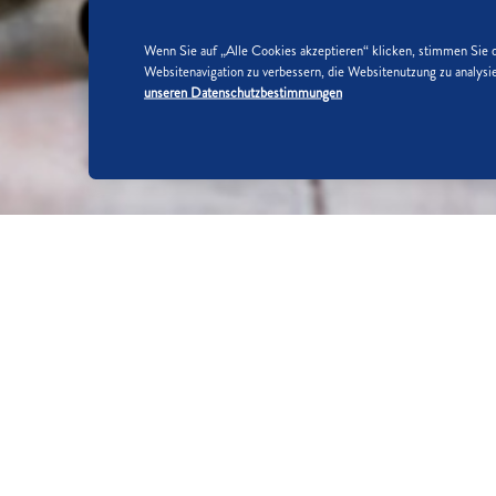
Wenn Sie auf „Alle Cookies akzeptieren“ klicken, stimmen Sie 
Websitenavigation zu verbessern, die Websitenutzung zu analy
unseren Datenschutzbestimmungen
SO WIRD'S GEMACHT:
SCHRITT 1/5
Bio-Zitrone heiß abwaschen und Sc
auspressen und sieben.