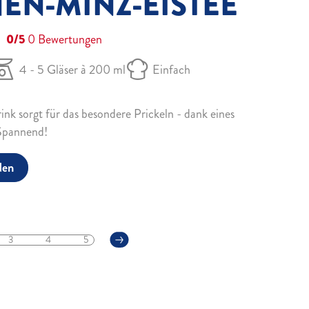
EN-MINZ-EISTEE
0/5
0
Bewertungen
4 - 5 Gläser à 200 ml
Einfach
ink sorgt für das besondere Prickeln - dank eines
 Spannend!
den
3
4
5