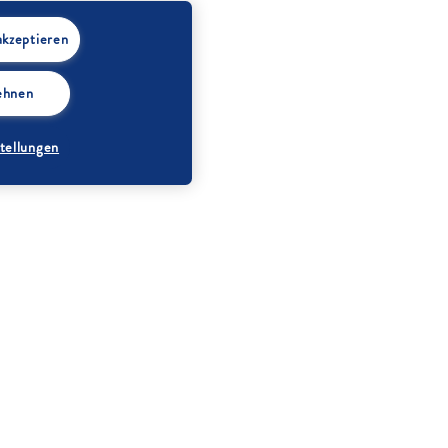
akzeptieren
lehnen
tellungen
Erdbeeren
(vorbereitet
gewogen)