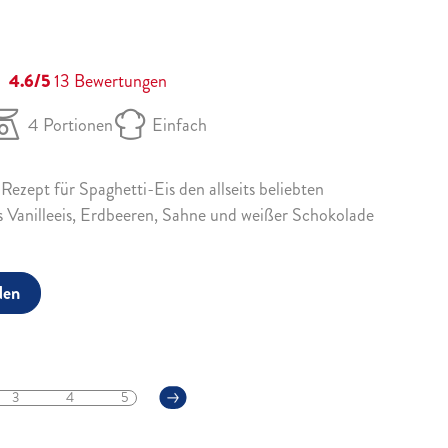
4.6/5
13
Bewertungen
4 Portionen
Einfach
ezept für Spaghetti-Eis den allseits beliebten
 Vanilleeis, Erdbeeren, Sahne und weißer Schokolade
den
3
4
5