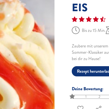
EIS
Bis zu 15 Min.
Zaubere mit unserem R
Sommer-Klassiker aus
bei dir zu Hause!
Rezept herunterla
Deine Bewertung:
1
2