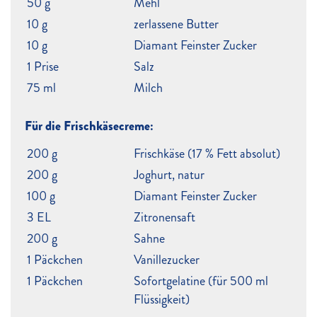
50 g
Mehl
10 g
zerlassene Butter
10 g
Diamant Feinster Zucker
1 Prise
Salz
75 ml
Milch
Für die Frischkäsecreme:
200 g
Frischkäse (17 % Fett absolut)
200 g
Joghurt, natur
100 g
Diamant Feinster Zucker
3 EL
Zitronensaft
200 g
Sahne
1 Päckchen
Vanillezucker
1 Päckchen
Sofortgelatine (für 500 ml
Flüssigkeit)