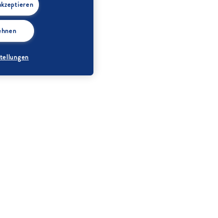
akzeptieren
lehnen
tellungen
Bio-Orange
frische, gemischte
Früchte nach Saison