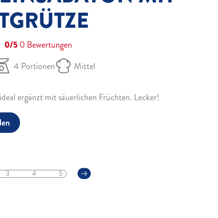
TGRÜTZE
0/5
0
Bewertungen
4 Portionen
Mittel
eal ergänzt mit säuerlichen Früchten. Lecker!
den
3
4
5