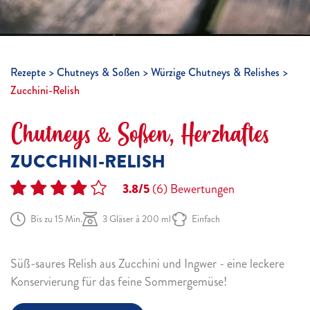
Rezepte
Chutneys & Soßen
Würzige Chutneys & Relishes
Zucchini-Relish
Chutneys & Soßen, Herzhaftes
ZUCCHINI-RELISH
3.8/5
(6)
Bewertungen
Bis zu 15 Min.
3 Gläser à 200 ml
Einfach
Süß-saures Relish aus Zucchini und Ingwer - eine leckere
Konservierung für das feine Sommergemüse!