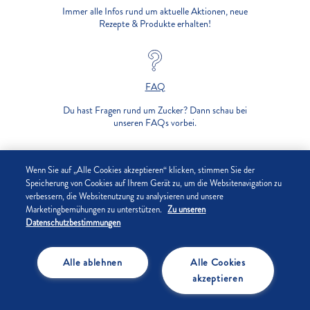
Immer alle Infos rund um aktuelle Aktionen, neue
Rezepte & Produkte erhalten!
FAQ
Du hast Fragen rund um Zucker? Dann schau bei
unseren FAQs vorbei.
UNTERNEHMEN
Wenn Sie auf „Alle Cookies akzeptieren“ klicken, stimmen Sie der
Speicherung von Cookies auf Ihrem Gerät zu, um die Websitenavigation zu
verbessern, die Websitenutzung zu analysieren und unsere
DATENSCHUTZ
Marketingbemühungen zu unterstützen.
Zu unseren
Datenschutzbestimmungen
IMPRESSUM
Alle ablehnen
Alle Cookies
COOKIE-EINSTELLUNGEN
akzeptieren