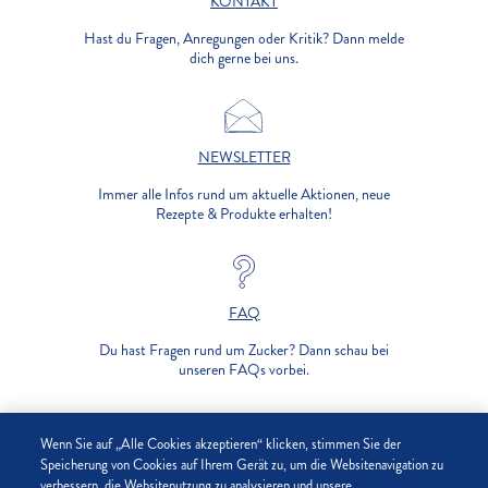
KONTAKT
Hast du Fragen, Anregungen oder Kritik? Dann melde
dich gerne bei uns.
NEWSLETTER
Immer alle Infos rund um aktuelle Aktionen, neue
Rezepte & Produkte erhalten!
FAQ
Du hast Fragen rund um Zucker? Dann schau bei
unseren FAQs vorbei.
UNTERNEHMEN
Wenn Sie auf „Alle Cookies akzeptieren“ klicken, stimmen Sie der
Speicherung von Cookies auf Ihrem Gerät zu, um die Websitenavigation zu
verbessern, die Websitenutzung zu analysieren und unsere