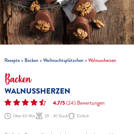
Rezepte
Backen
Weihnachtsplätzchen
Walnussherzen
Backen
WALNUSSHERZEN
4.7/5
(24)
Bewertungen
Über 60 Min.
20 - 30 Stück
Einfach