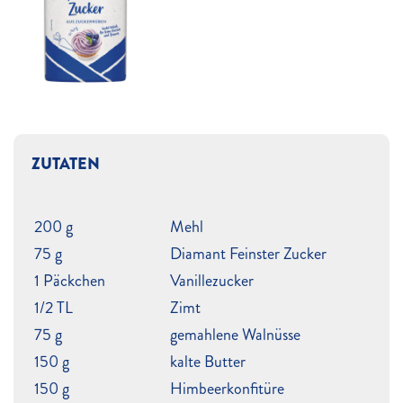
ZUTATEN
200 g
Mehl
75 g
Diamant Feinster Zucker
1 Päckchen
Vanillezucker
1/2 TL
Zimt
75 g
gemahlene Walnüsse
150 g
kalte Butter
150 g
Himbeerkonfitüre