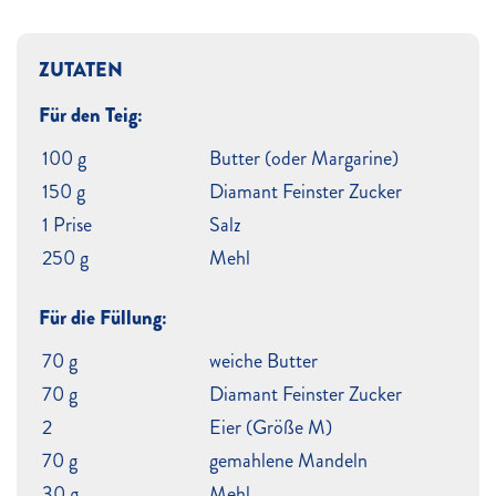
ZUTATEN
Für den Teig:
100 g
Butter (oder Margarine)
150 g
Diamant Feinster Zucker
1 Prise
Salz
250 g
Mehl
Für die Füllung:
70 g
weiche Butter
70 g
Diamant Feinster Zucker
2
Eier (Größe M)
70 g
gemahlene Mandeln
30 g
Mehl