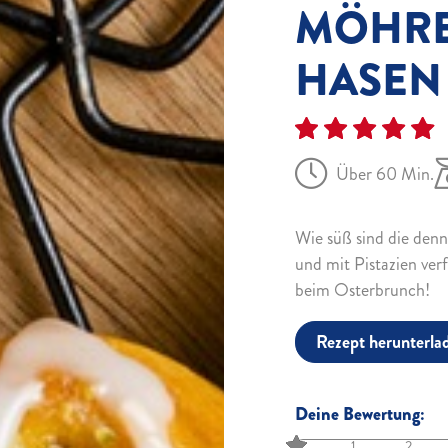
MÖHRE
HASEN
Über 60 Min.
Wie süß sind die den
und mit Pistazien ver
beim Osterbrunch!
Rezept herunterla
Deine Bewertung:
1
2