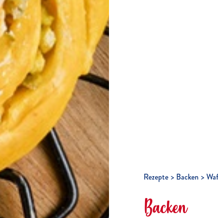
Rezepte
Backen
Waf
Backen