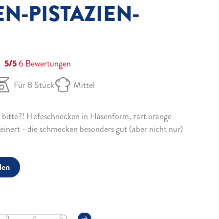
N-PISTAZIEN-
5/5
6
Bewertungen
Für 8 Stück
Mittel
n bitte?! Hefeschnecken in Hasenform, zart orange
feinert - die schmecken besonders gut (aber nicht nur)
den
3
4
5