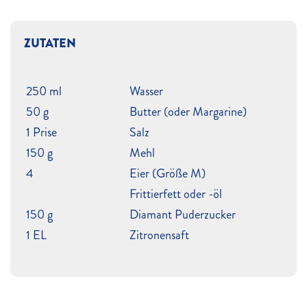
ZUTATEN
250 ml
Wasser
50 g
Butter (oder Margarine)
1 Prise
Salz
150 g
Mehl
4
Eier (Größe M)
Frittierfett oder -öl
150 g
Diamant Puderzucker
1 EL
Zitronensaft