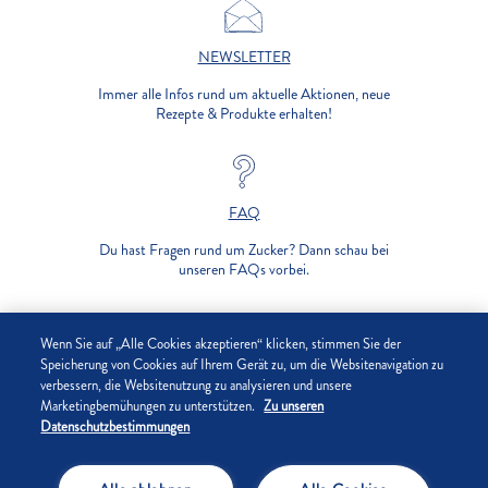
NEWSLETTER
Immer alle Infos rund um aktuelle Aktionen, neue
Rezepte & Produkte erhalten!
FAQ
Du hast Fragen rund um Zucker? Dann schau bei
unseren FAQs vorbei.
UNTERNEHMEN
Wenn Sie auf „Alle Cookies akzeptieren“ klicken, stimmen Sie der
Speicherung von Cookies auf Ihrem Gerät zu, um die Websitenavigation zu
verbessern, die Websitenutzung zu analysieren und unsere
DATENSCHUTZ
Marketingbemühungen zu unterstützen.
Zu unseren
Datenschutzbestimmungen
IMPRESSUM