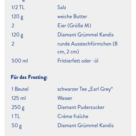
1/2 TL
Salz
120 g
weiche Butter
2
Eier (Größe M)
120 g
Diamant Grümmel Kandis
2
runde Ausstechförmchen (8
cm, 2 cm)
500 ml
Frittierfett oder -öl
Für das Frosting:
1 Beutel
schwarzer Tee „Earl Grey“
125 ml
Wasser
250 g
Diamant Puderzucker
1 TL
Crème fraîche
50 g
Diamant Grümmel Kandis