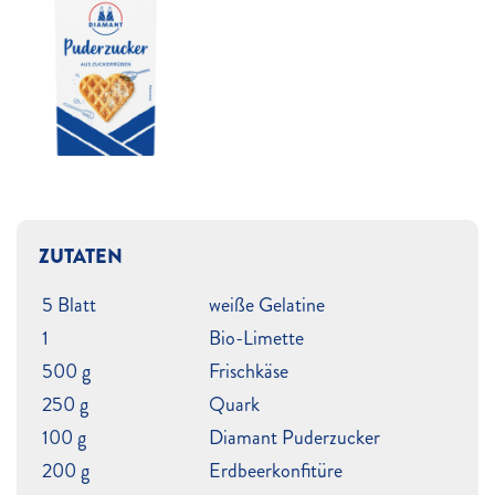
ZUTATEN
5 Blatt
weiße Gelatine
1
Bio-Limette
500 g
Frischkäse
250 g
Quark
100 g
Diamant Puderzucker
200 g
Erdbeerkonfitüre