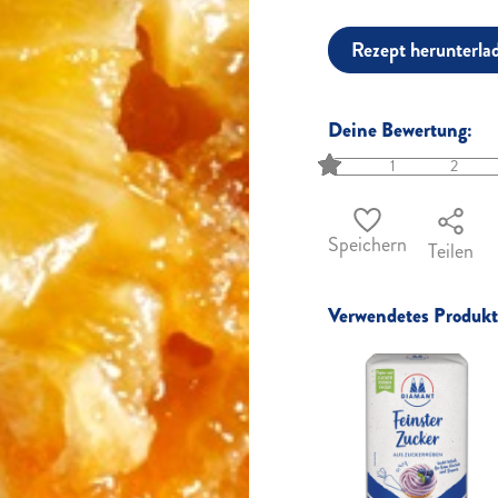
Rezept herunterla
Deine Bewertung:
1
2
Speichern
Teilen
Verwendetes Produkt 