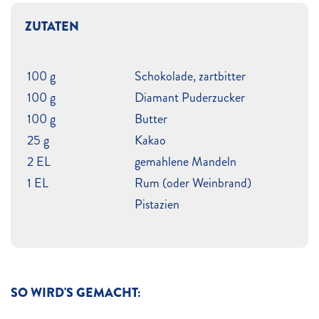
ZUTATEN
100 g
Schokolade, zartbitter
100 g
Diamant Puderzucker
100 g
Butter
25 g
Kakao
2 EL
gemahlene Mandeln
1 EL
Rum (oder Weinbrand)
Pistazien
SO WIRD'S GEMACHT: