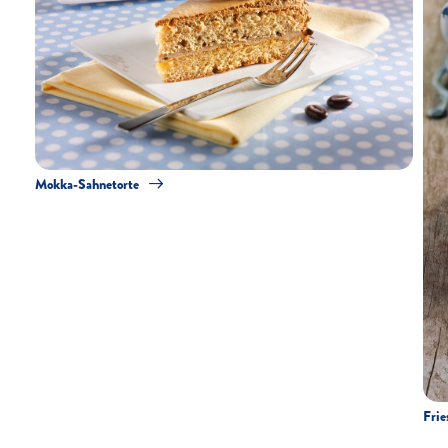
Mokka-Sahnetorte
Frie